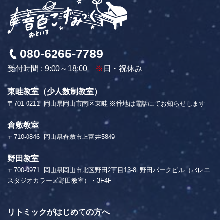
080-6265-7789
受付時間 : 9:00～18:00
※
日・祝休み
東畦教室（少人数制教室）
〒701-0211
岡山県岡山市南区東畦 ※番地は電話にてお知らせします
倉敷教室
〒710-0846
岡山県倉敷市上富井5849
野田教室
〒700-0971
岡山県岡山市北区野田2丁目13-8
野田パークビル（バレエ
スタジオカラーズ野田教室）・3F4F
リトミックがはじめての方へ